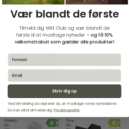
Vær blandt de første
Witt Chubby White-2
Witt Cross 90 SN Væghængt
Væghængt emhætte Hvid
emhætte Rustfrit Stål
Tilmeld dig Witt Club og vær blandt de
12.999,00 DKK
11.999,00 DKK
første til at modtage
nyheder
- og få 10%
Witt
Witt
velkomstrabat som gælder alle produkter!
Beehive
Stream
Væghængt
90
Emhætte
WN
Produktdatablad
Produktdatablad
fornavn
Mat
Væghængt
Sort-
emhætte
2
Hvid
email
Skriv dig op
Witt Beehive Væghængt
Witt Stream 90 WN Væghængt
Emhætte Mat Sort-2
emhætte Hvid
Ved tilmelding accepterer du at modtage vores nyhedsbrev.
12.999,00 DKK
11.499,00 DKK
Du kan altid afmelde dig.
Privatlivspolitik
.
Witt
Witt
Stream
Pure
60
80