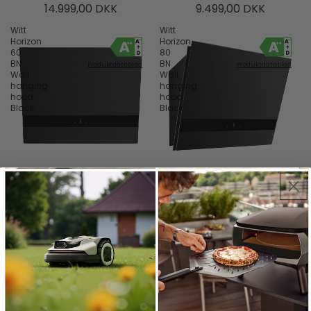
14.999,00 DKK
9.499,00 DKK
Witt
Witt
Horizon
Horizon
60
80
BN
BN
Produktdatablad
Produktdatablad
Wall
Wall
hanging
hanging
hood
hood
Black
Black
Witt Horizon 60 BN Wall
Witt Horizon 80 BN Wall
hanging hood Black
hanging hood Black
8.999,00 DKK
9.999,00 DKK
Witt
Witt
Chubby
Cross
White-
90
2
SN
Produktdatablad
Produktdatablad
Væghængt
Væghængt
emhætte
emhætte
Hvid
Rustfrit
Stål