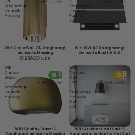
GN
B
Produktdatablad
Produktdatablad
Væghængt
Væghængt
emhætte
emhætte
Messing
Rustfrit
Stål
Witt Circle Wall GN Væghængt
Witt WVL 60 B Væghængt
emhætte Messing
emhætte Rustfrit Stål
12.999,00 DKK
Witt
Witt
Chubby
Architect
Brass-
Mat
2
Sort-
Produktdatablad
Produktdatablad
Væghængt
3
emhætte
Væghængt
Messing
emhætte
Mat
Sort
Witt Chubby Brass-2
Witt Architect Mat Sort-3
Væghængt emhætte Messing
Væghængt emhætte Mat Sort