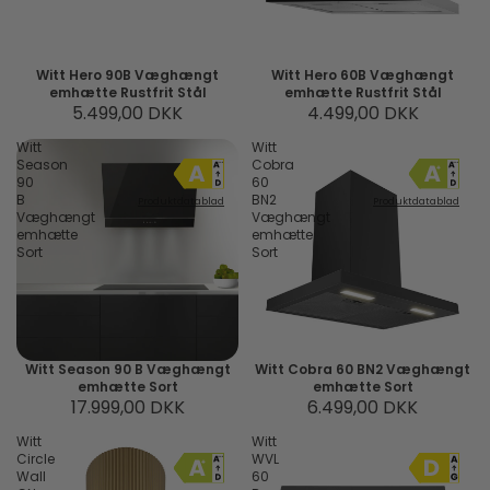
Witt Hero 90B Væghængt
Witt Hero 60B Væghængt
emhætte Rustfrit Stål
emhætte Rustfrit Stål
5.499,00 DKK
4.499,00 DKK
Witt
Witt
Season
Cobra
90
60
B
BN2
Produktdatablad
Produktdatablad
Væghængt
Væghængt
emhætte
emhætte
Sort
Sort
Witt Season 90 B Væghængt
Witt Cobra 60 BN2 Væghængt
emhætte Sort
emhætte Sort
17.999,00 DKK
6.499,00 DKK
Witt
Witt
Circle
WVL
Wall
60