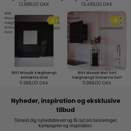
12.999,00 DKK
13.499,00 DKK
Witt
Witt
Mosaik
Mosaik
Væghængt
Mat
emhætte
Sort
Produktdatablad
Produktdatablad
Hvid
Væghængt
Emhætte
Sort
Witt Mosaik Væghængt
Witt Mosaik Mat Sort
emhætte Hvid
Væghængt Emhætte Sort
11.999,00 DKK
11.999,00 DKK
Nyheder, inspiration og eksklusive
tilbud
Tilmeld dig nyhedsbrevet og få nyt om lanceringer,
kampagner og inspiration: