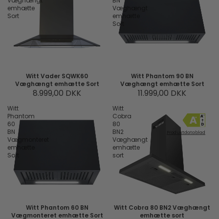
Væghængt
BN
emhætte
Væghængt
Sort
emhætte
Sort
Witt Vader SQWK60
Witt Phantom 90 BN
Væghængt emhætte Sort
Væghængt emhætte Sort
8.999,00 DKK
11.999,00 DKK
Witt
Witt
Phantom
Cobra
60
80
BN
BN2
Produktdatablad
Vægmonteret
Væghængt
emhætte
emhætte
Sort
sort
Witt Phantom 60 BN
Witt Cobra 80 BN2 Væghængt
Vægmonteret emhætte Sort
emhætte sort