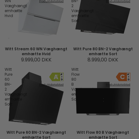
WN
BN-
Produktdatablad
Produktdatablad
Væghængt
2
emhætte
Væghængt
Hvid
emhætte
Sort
Witt Stream 60 WN Væghængt
Witt Pure 80 BN-2 Væghængt
emhætte Hvid
emhætte Sort
9.999,00 DKK
8.999,00 DKK
Witt
Witt
Pure
Flow
60
80
BN-
B
Produktdatablad
Produktdatablad
2
Væghængt
Væghængt
emhætte
emhætte
Sort
Sort
Witt Pure 60 BN-2 Væghængt
Witt Flow 80 B Væghængt
emhætte Sort
emhætte Sort