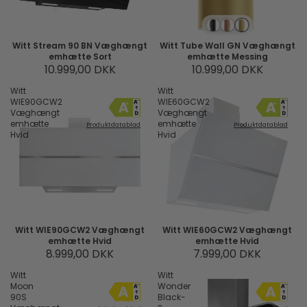
Witt Stream 90 BN Væghængt
Witt Tube Wall GN Væghængt
emhætte Sort
emhætte Messing
10.999,00 DKK
10.999,00 DKK
Witt
Witt
WIE90GCW2
WIE60GCW2
Væghængt
Væghængt
emhætte
emhætte
Produktdatablad
Produktdatablad
Hvid
Hvid
Witt WIE90GCW2 Væghængt
Witt WIE60GCW2 Væghængt
emhætte Hvid
emhætte Hvid
8.999,00 DKK
7.999,00 DKK
Witt
Witt
Moon
Wonder
90S
Black-