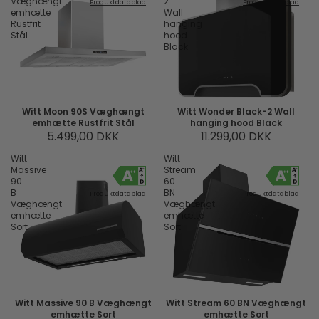
Væghængt
2
Produktdatablad
Produktdatablad
emhætte
Wall
Rustfrit
hanging
Stål
hood
Black
Witt Moon 90S Væghængt
Witt Wonder Black-2 Wall
emhætte Rustfrit Stål
hanging hood Black
5.499,00 DKK
11.299,00 DKK
Witt
Witt
Massive
Stream
90
60
B
BN
Produktdatablad
Produktdatablad
Væghængt
Væghængt
emhætte
emhætte
Sort
Sort
Witt Massive 90 B Væghængt
Witt Stream 60 BN Væghængt
emhætte Sort
emhætte Sort