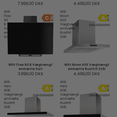
7.999,00 DKK
4.499,00 DKK
Witt
Witt
Flow
Moon
60
60S
B
Væghængt
Produktdatablad
Produktdatablad
Væghængt
emhætte
emhætte
Rustfrit
Sort
Stål
Witt Flow 60 B Væghængt
Witt Moon 60S Væghængt
emhætte Sort
emhætte Rustfrit Stål
3.999,00 DKK
4.499,00 DKK
Witt
Witt
Hero
Hero
90B
60B
Væghængt
Væghængt
Produktdatablad
Produktdatablad
emhætte
emhætte
Rustfrit
Rustfrit
Stål
Stål