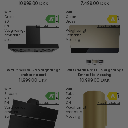
10.999,00 DKK
7.499,00 DKK
Witt
Witt
Cross
Clean
90
Brass
BN
-
Produktdatablad
Produktdatablad
Væghængt
Væghængt
emhætte
Emhætte
sort
Messing
Witt Cross 90 BN Væghængt
Witt Clean Brass - Væghængt
emhætte sort
Emhætte Messing
11.999,00 DKK
10.999,00 DKK
Witt
Witt
Stream
Tube
90
Wall
BN
GN
Produktdatablad
Produktdatablad
Væghængt
Væghængt
emhætte
emhætte
Sort
Messing