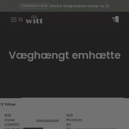
Ekstra besparelser netop nu
SOMMERTILBUD
Varer i alt i
indkøbskurven
0
Væghængt emhætte
Filtrer
Witt
Witt
Vader
Phantom
Produktdatablad
SQWK60
90