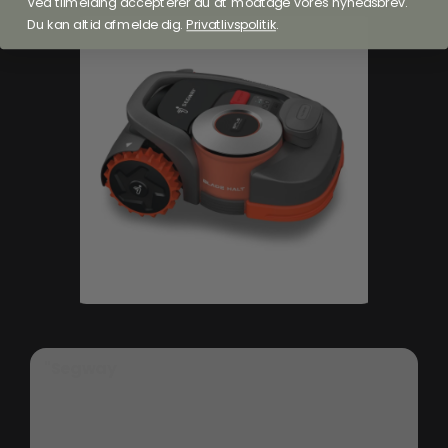
Ved tilmelding accepterer du at modtage vores nyhedsbrev.
Du kan altid afmelde dig.
Privatlivspolitik
.
"Segway
Navimow
H3000E
er
en
trådløs
robotplæneklipper
designet
til
store
plæner
op
til
3000
m².
Med
en
robust
batterikapacitet
på
10,2Ah
tilbyder
den
imponerende
240
minutters
klippetid,