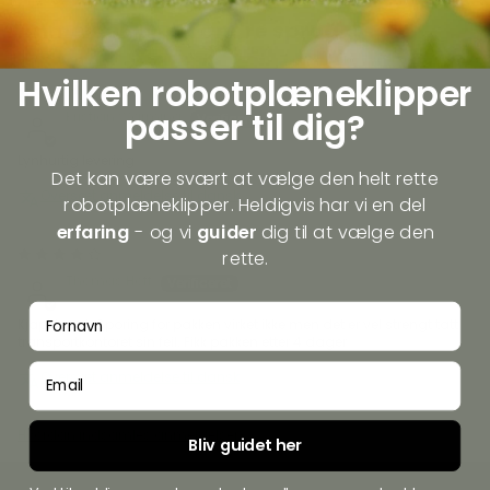
Anmeldelser på andre sprog
Hvilken robotplæneklipper
18/07/2026
passer til dig?
Kristian Warming
Lynhurtig levering
Det kan være svært at vælge den helt rette
Oversæt anmeldelse til dansk
robotplæneklipper. Heldigvis har vi en del
erfaring
- og vi
guider
dig til at vælge den
rette.
08/06/2026
Thomas Hoff
fornavn
Kjapt levert. Sporing for pakken virket ikke men det er vel strengt tatt
transportkontoret sin feil. Fikk pakken etter 4 dager
email
Oversæt anmeldelse til dansk
Hvordan indsamles anmeldelser?
Bliv guidet her