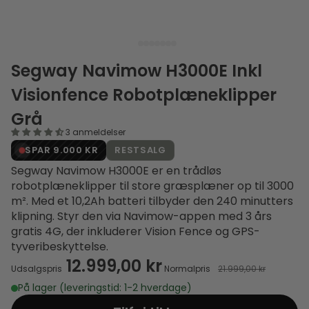
Segway Navimow H3000E Inkl
Visionfence Robotplæneklipper
Grå
3 anmeldelser
SPAR 9.000 KR
RESTSALG
Segway Navimow H3000E er en trådløs
robotplæneklipper til store græsplæner op til 3000
m². Med et 10,2Ah batteri tilbyder den 240 minutters
klipning. Styr den via Navimow-appen med 3 års
gratis 4G, der inkluderer Vision Fence og GPS-
tyveribeskyttelse.
12.999,00 kr
Udsalgspris
Normalpris
21.999,00 kr
På lager (leveringstid: 1-2 hverdage)