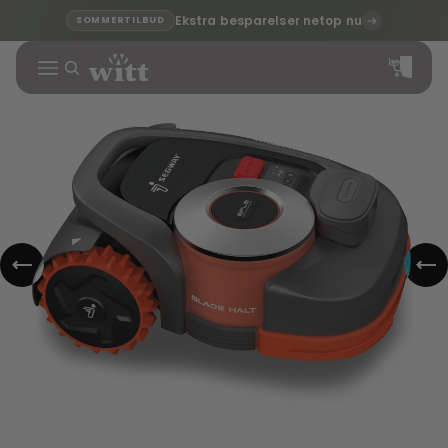
Ekstra besparelser netop nu
SOMMERTILBUD
Varer i alt i
indkøbskurven
0