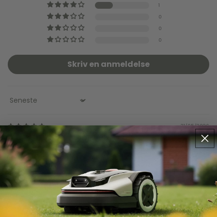
1
0
0
0
Skriv en anmeldelse
Sort by
31/05/2026
Martin Nielsen
Jeg er godt tilfreds med produktet. Jeg har en åben have dog med
en del træer og var bekymret for om antenne forholdene var gode
nok, men det virker til at de er fine.Det virker som om den er meget
præcis og jeg synes softwaren i appen er intuitiv. Jeg har mappet
1500m2 og det virker som om den sagtens kan følge med. Min
første robot og er overrasket over hvor nem den var at sætte op.