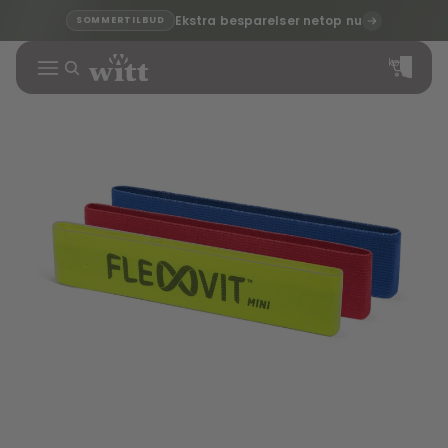
Ekstra besparelser netop nu
SOMMERTILBUD
Varer i alt i
indkøbskurven
0