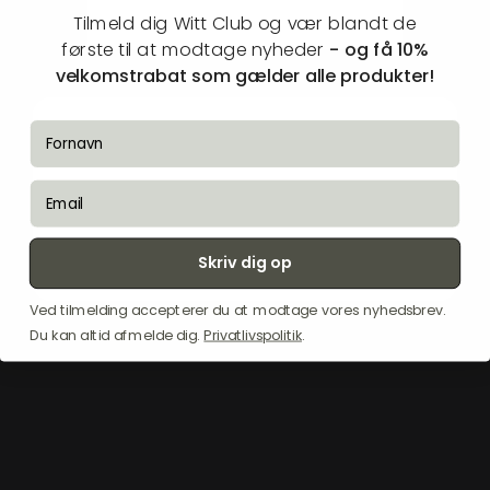
Tilmeld dig Witt Club og vær blandt de
første til at modtage
nyheder
- og få 10%
velkomstrabat som gælder alle produkter!
"FLEXVIT
Mini
Sæt
med
3
"basic"
detail
fornavn
tilbyder
træningsbånd
af
høj
kvalitet
designet
til
alsidige
træningspas.
Dette
sæt
inkluderer
bånd
med
forskellige
email
modstande:
Gul
"Rehab"
(let),
Orange
"Core"
(moderat)
og
Rød
"Prehab"
(mellem).
Hvert
bånd
kan
strækkes
op
til
200%,
undtagen
det
Røde,
som
strækkes
Skriv dig op
170%."
Ved tilmelding accepterer du at modtage vores nyhedsbrev.
Du kan altid afmelde dig.
Privatlivspolitik
.