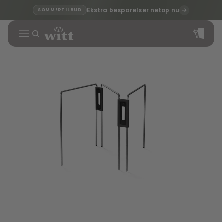
Ekstra besparelser netop nu
SOMMERTILBUD
Varer i alt i
indkøbskurven
0