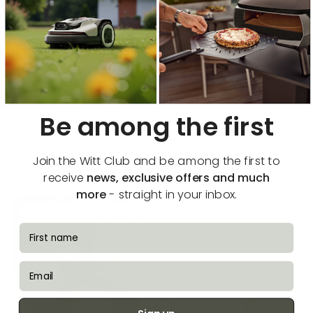
Täydellinen napolitainen pizzataikina - ei
vähempää! Täydellinen pohja upealle, klassiselle
pizzalle!
Be among the first
Join the Witt Club and be among the first to
Voit kokeilla myös
Katso lisää reseptejä
→
receive
news, exclusive offers and much
more
- straight in your inbox.
Tasapainoinen & helppo
fornavn
email