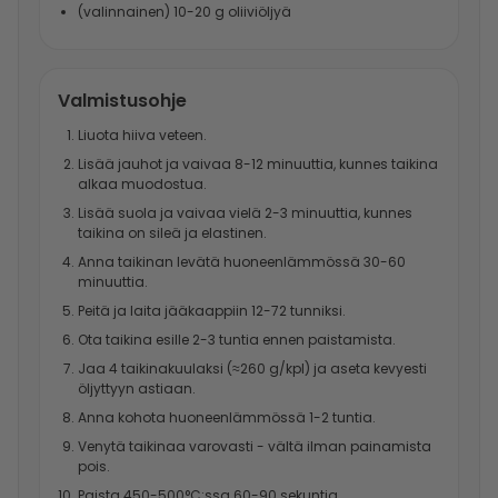
(valinnainen) 10-20 g oliiviöljyä
Valmistusohje
Liuota hiiva veteen.
Lisää jauhot ja vaivaa 8-12 minuuttia, kunnes taikina
alkaa muodostua.
Lisää suola ja vaivaa vielä 2-3 minuuttia, kunnes
taikina on sileä ja elastinen.
Anna taikinan levätä huoneenlämmössä 30-60
minuuttia.
Peitä ja laita jääkaappiin 12-72 tunniksi.
Ota taikina esille 2-3 tuntia ennen paistamista.
Jaa 4 taikinakuulaksi (≈260 g/kpl) ja aseta kevyesti
öljyttyyn astiaan.
Anna kohota huoneenlämmössä 1-2 tuntia.
Venytä taikinaa varovasti - vältä ilman painamista
pois.
Paista 450-500°C:ssa 60-90 sekuntia.