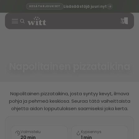
Lisäsäästöjä juuri nyt
KESÄTARJOUKSET
Tuotteita
ostoskorissa
yhteensä: 0
Napolitainen pizzataikina
Napolitainen pizzataikina, josta syntyy kevyt, ilmava
pohja ja pehmeä keskiosa. Seuraa tätä vaiheittaista
ohjetta aidon lopputuloksen saamiseksi joka kerta.
Valmistelu
Kypsennys
20 min
1 min