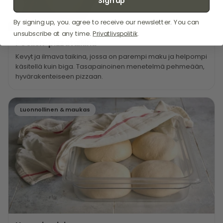
Sign up
By signing up, you. agree to receive our newsletter. You can
unsubscribe at any time.
Privatlivspolitik
.
Poolish-pizzataikina
Kevyt ja ilmava taikina, jossa on parempi maku ja helpompi
käsitellä kuin biga. Tasapainoinen menetelmä pehmeään,
hyvärakenteiseen pizzaan.
Luonnollinen & maukas