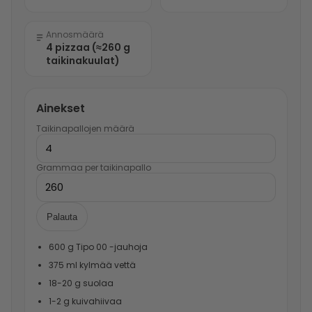
Annosmäärä
4 pizzaa (≈260 g
taikinakuulat)
Ainekset
Taikinapallojen määrä
Grammaa per taikinapallo
Palauta
600 g Tipo 00 -jauhoja
375 ml kylmää vettä
18-20 g suolaa
1-2 g kuivahiivaa