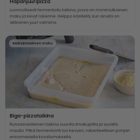
Hapanjuuripizza
Luonnollisesti fermentoitu taikina, jossa on monimutkainen
maku ja kevyt rakenne. Helppo käsitellä, kun sinulla on
aktiivinen juuri valmiina.
Maksimaalinen maku
Biga-pizzataikina
Runsasnesteinen taikina suurilla ilmakuplilla ja syvällä
maulla. Pitkä fermentointi luo kevyen, rakenteellisen pohjan
erinomaisella koostumuksella.