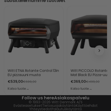
Suosittelemamme tuotteet
Witt ETNA Rotante Control 13in
Witt PICCOLO Rotante 1
EU pizzauuni musta
Mat Black EU Pizza-uuni
€539,00
€369,00
€699,00
€499,00
Katso tuote
→
Katso tuote
→
Follow us here
Asiakaspalvelu
© 1993-2026
Witt Denmark A/S
Evästeasetukset
Tietosuojakäytäntö
Käyttöehdot
Yhteystiedot
Palautuskäytäntö